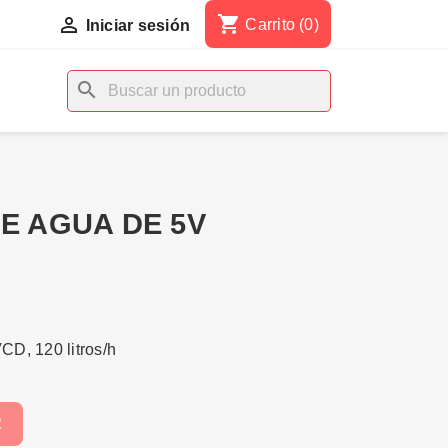
shopping_cart

Carrito
(0)
Iniciar sesión
search
E AGUA DE 5V
D, 120 litros/h
R