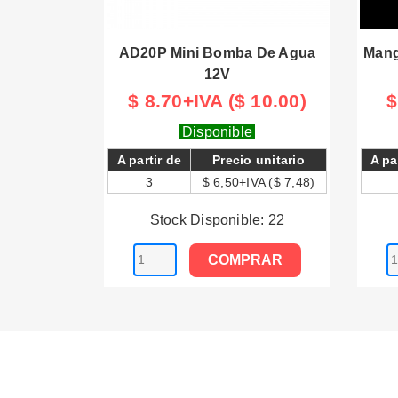

Vista rápida
AD20P Mini Bomba De Agua
Mang
12V
$ 8.70+IVA ($ 10.00)
$
Disponible
A partir de
Precio unitario
A pa
3
$ 6,50+IVA ($ 7,48)
Stock Disponible: 22
COMPRAR