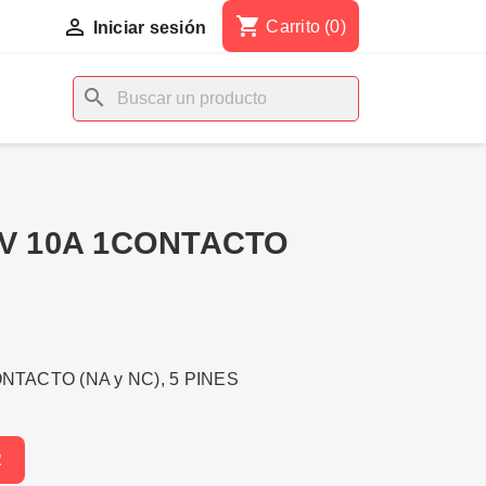
shopping_cart

Carrito
(0)
Iniciar sesión
search
5V 10A 1CONTACTO
ONTACTO (NA y NC), 5 PINES
R