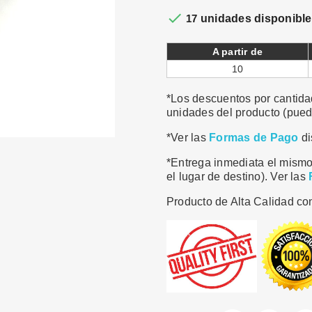

17
unidades disponibl
A partir de
10
*Los descuentos por cantidad
unidades del producto (puede
*Ver las
Formas de Pago
di
*Entrega inmediata el mismo
el lugar de destino). Ver las
Producto de Alta Calidad con
Compartir
Tuite