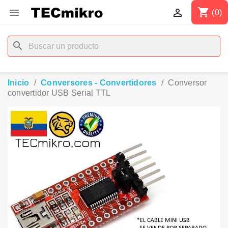
shopping_cart


(0)
search
Inicio
Conversores - Convertidores
Conversor
convertidor USB Serial TTL