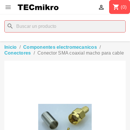
shopping_cart


(0)
search
Inicio
Componentes electromecanicos
Conectores
Conector SMA coaxial macho para cable