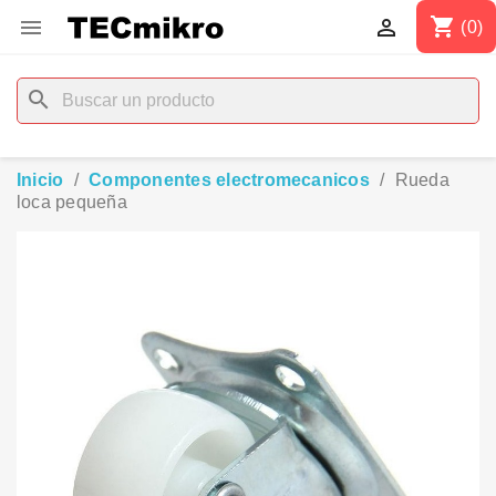
shopping_cart


(0)
search
Inicio
Componentes electromecanicos
Rueda
loca pequeña