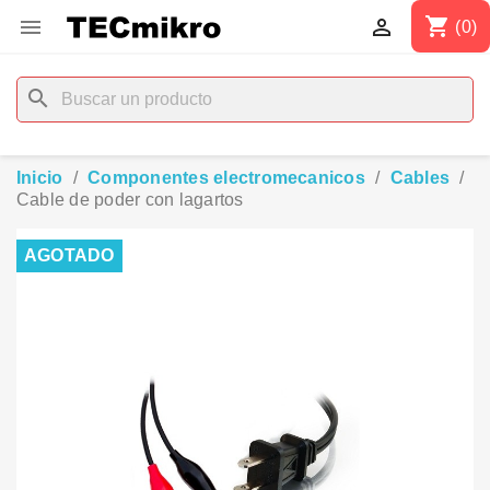
shopping_cart


(0)
search
Inicio
Componentes electromecanicos
Cables
Cable de poder con lagartos
AGOTADO