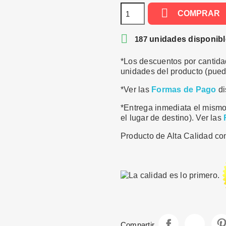

COMPRAR

187
unidades disponib
*Los descuentos por cantidad
unidades del producto (puede
*Ver las
Formas de Pago
di
*Entrega inmediata el mismo
el lugar de destino). Ver las
Producto de Alta Calidad con
Compartir
Tuite
Compartir