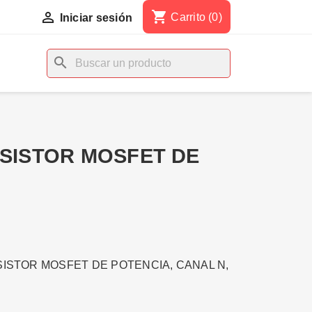
shopping_cart

Carrito
(0)
Iniciar sesión
search
NSISTOR MOSFET DE
SISTOR MOSFET DE POTENCIA, CANAL N,