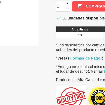

COMPRA

30
unidades disponibl
A partir de
10
*Los descuentos por cantidad
unidades del producto (puede
*Ver las
Formas de Pago
di
*Entrega inmediata el mismo
el lugar de destino). Ver las
Producto de Alta Calidad con