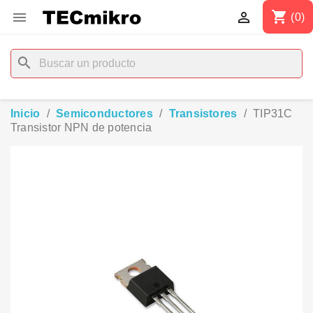
shopping_cart


(0)
search
Inicio
Semiconductores
Transistores
TIP31C
Transistor NPN de potencia