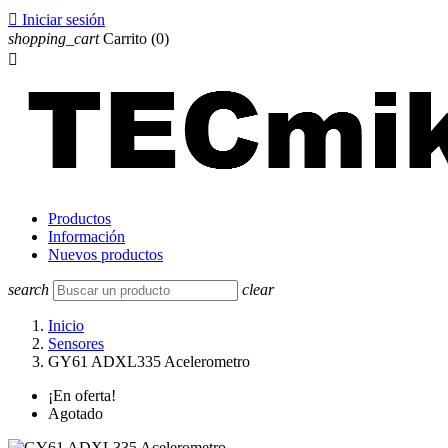

Iniciar sesión
shopping_cart
Carrito
(0)

Productos
Información
Nuevos productos
search
clear
Inicio
Sensores
GY61 ADXL335 Acelerometro
¡En oferta!
Agotado