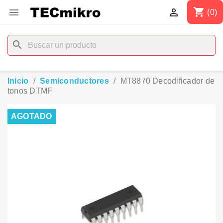
shopping_cart


(0)
search
Inicio
Semiconductores
MT8870 Decodificador de
tonos DTMF
AGOTADO