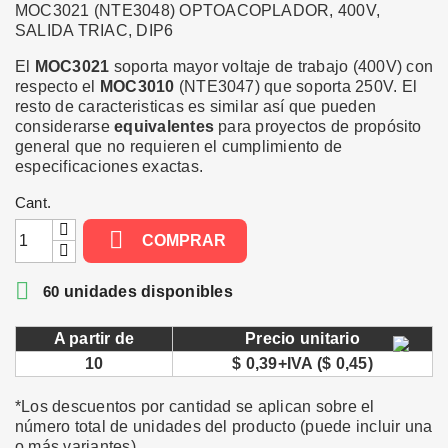
MOC3021 (NTE3048) OPTOACOPLADOR, 400V,
SALIDA TRIAC, DIP6
El
MOC3021
soporta mayor voltaje de trabajo (400V) con
respecto el
MOC3010
(NTE3047) que soporta 250V. El
resto de caracteristicas es similar así que pueden
considerarse
equivalentes
para proyectos de propósito
general que no requieren el cumplimiento de
especificaciones exactas.
Cant.

COMPRAR

60
unidades disponibles
A partir de
Precio unitario
10
$ 0,39+IVA ($ 0,45)
*Los descuentos por cantidad se aplican sobre el
número total de unidades del producto (puede incluir una
o más variantes).