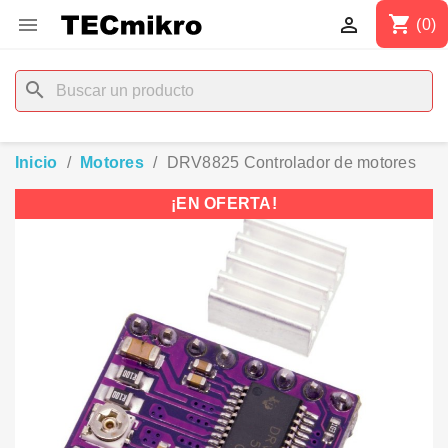
shopping_cart


(0)
search
Inicio
Motores
DRV8825 Controlador de motores
¡EN OFERTA!