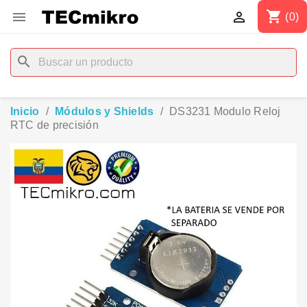
shopping_cart


(0)
search
Inicio
Módulos y Shields
DS3231 Modulo Reloj
RTC de precisión