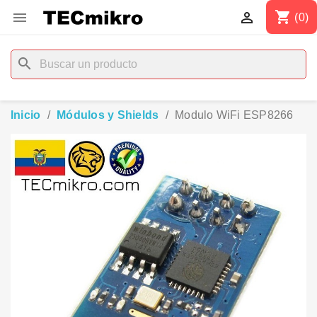
shopping_cart


(0)
search
Inicio
Módulos y Shields
Modulo WiFi ESP8266