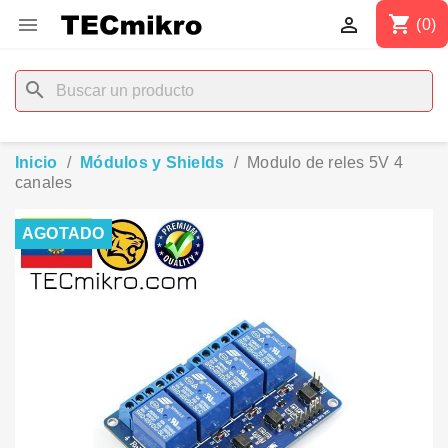
shopping_cart


(0)
search
Inicio
Módulos y Shields
Modulo de reles 5V 4
canales
AGOTADO