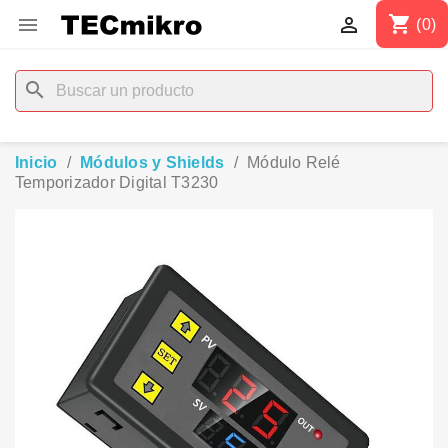
shopping_cart


(0)
search
Inicio
Módulos y Shields
Módulo Relé
Temporizador Digital T3230