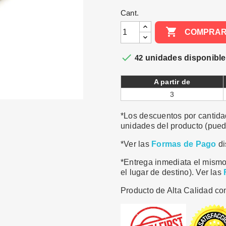
Cant.

COMPRA

42
unidades disponibl
A partir de
3
*Los descuentos por cantidad
unidades del producto (puede
*Ver las
Formas de Pago
di
*Entrega inmediata el mismo
el lugar de destino). Ver las
Producto de Alta Calidad con