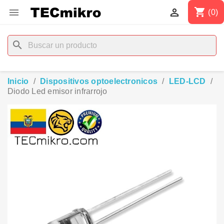
shopping_cart


(0)
search
Inicio
Dispositivos optoelectronicos
LED-LCD
Diodo Led emisor infrarrojo