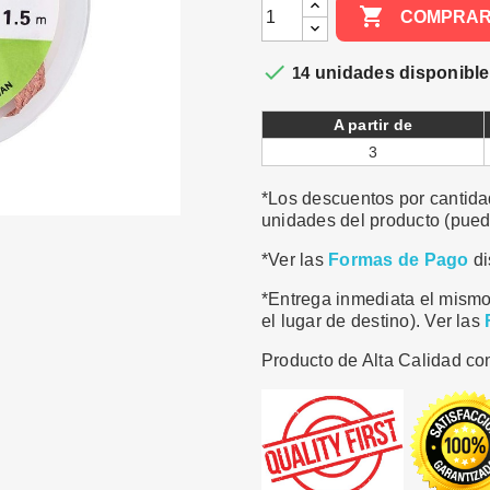

COMPRA

14
unidades disponibl
A partir de
3
*Los descuentos por cantidad
unidades del producto (puede
*Ver las
Formas de Pago
di
*Entrega inmediata el mismo
el lugar de destino). Ver las
Producto de Alta Calidad con