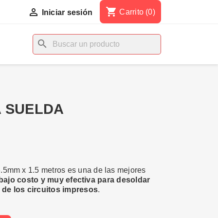
shopping_cart

Carrito
(0)
Iniciar sesión
search
 SUELDA
.5mm x 1.5 metros es una de las mejores
bajo costo y muy efectiva para desoldar
de los circuitos impresos
.