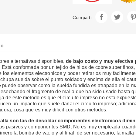
Compartir
Tuite
Compartir
to
res alternativas disponibles,
de bajo costo y
muy efectiva
. Está conformada por un tejido de hilos de cobre super finos,
e los elementos electronicos y poder retirarlos muy facilment
a chupa suelda sobre el punto soldado y encima de ella el caut
e puede observar como la suelda fundida es atrapada en la ma
desechando el fragmento de malla que ha sido usado hasta que
ja de este metodo es que el circuito impreso no esta expuest
ucen un impacto que suele dañar el circuito impreso; adicion
dadura, cosa que es muy dificil con otros metodos.
malla son las de desoldar componentes electronicos dimi
entos pasivos y componentes SMD. No es muy empleada cuan
mero la bomba de vacio y al final, de ser necesario, la malla 