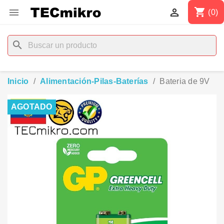
shopping_cart


(0)
search
Inicio
Alimentación-Pilas-Baterías
Bateria de 9V
AGOTADO