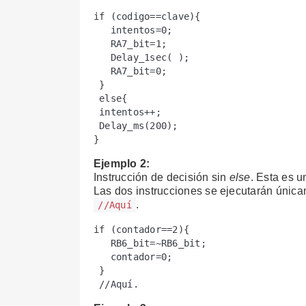
if (codigo==clave){

   intentos=0;

   RA7_bit=1;

   Delay_1sec( );

   RA7_bit=0;

 }

 else{

 intentos++;

 Delay_ms(200);

Ejemplo 2:
Instrucción de decisión sin
else
. Esta es 
Las dos instrucciones se ejecutarán única
.
//Aquí
if (contador==2){

   RB6_bit=~RB6_bit;

   contador=0;

 }
