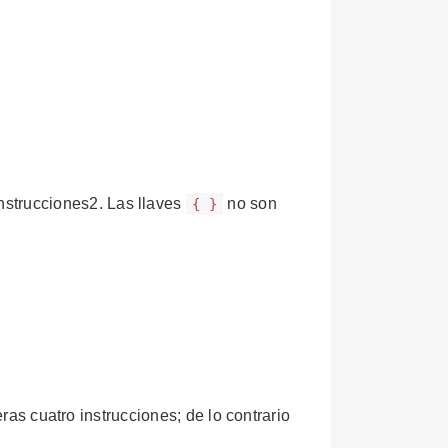
instrucciones2. Las llaves
no son
{ }
eras cuatro instrucciones; de lo contrario