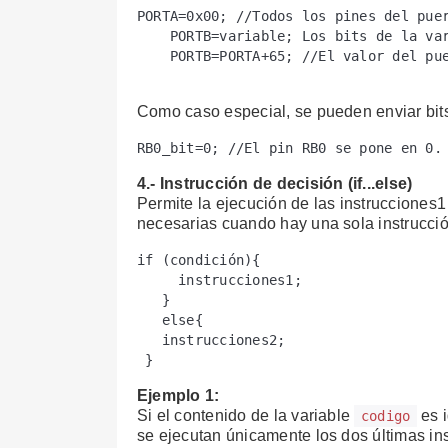
PORTA=0x00; //Todos los pines del puer
    PORTB=variable; Los bits de la var
    PORTB=PORTA+65; //El valor del pue
Como caso especial, se pueden enviar bits
RB0_bit=0; //El pin RB0 se pone en 0.
4.- Instrucción de decisión (if...else)
Permite la ejecución de las instrucciones1 
necesarias cuando hay una sola instrucció
if (condición){

     instrucciones1;

   }

   else{

   instrucciones2;

Ejemplo 1:
Si el contenido de la variable
es i
codigo
se ejecutan únicamente los dos últimas in