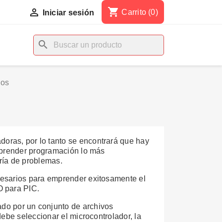
shopping_cart

Carrito
(0)
Iniciar sesión
search
los
ras, por lo tanto se encontrará que hay
aprender programación lo más
ría de problemas.
cesarios para emprender exitosamente el
O para PIC.
o por un conjunto de archivos
ebe seleccionar el microcontrolador, la